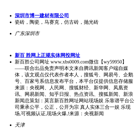
深圳市博一建材有限公司
瓷砖，陶瓷，马赛克，仿古砖，抛光砖
广东深圳市
新百 胜网上正规实体网投网址
新百胜公司网址 www.xbs0009.com微信【wy59950】
——联合出品免责声明本文来自腾讯新闻客户端自媒
体，该文观点仅代表作者本人，搜狐号、网易号、企鹅
号、百家号系信息发布平台，本平台仅提供信息存储服
来源：央视网、人民网、搜狐财经、新华网、凤凰资
讯、网易新闻、知乎日报、热点资讯、搜狐新闻、新浪
新闻总策划：莫言新百胜网址网站现场娱 乐靠谱平台公
司秉承公平，公正，公开为宗 真人实体三合一娱 乐现
场,可视频认证,现场火爆,!来源：央视新闻
天津